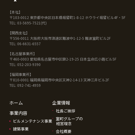
【本社】
〒103-0012 東京都中央区日本橋堀留町1-8-12 ホウライ堀留ビル4F・5F
TEL: 03-5695-7521(代)
【関西支社】
〒556-0011 大阪府大阪市浪速区難波中1-12-5 難波室町ビル2F
TEL: 06-6631-6557
【名古屋事業所】
〒460-0003 愛知県名古屋市中区錦2-19-25 日本生命広小路ビル5F
TEL: 052-203-9390
【福岡事業所】
〒810-0001 福岡県福岡市中央区天神2-14-13 天神三井ビル2F
TEL: 092-741-4959
ホーム
企業情報
社長ご挨拶
事業内容
室町グループの
ビルメンテナンス事業
経営理念
建築事業
会社概要