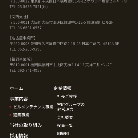
〒103-0012 東京都中央区日本橋堀留町1-8-12 ホウライ堀留ビル4F・5F
TEL: 03-5695-7521(代)
【関西支社】
〒556-0011 大阪府大阪市浪速区難波中1-12-5 難波室町ビル2F
TEL: 06-6631-6557
【名古屋事業所】
〒460-0003 愛知県名古屋市中区錦2-19-25 日本生命広小路ビル5F
TEL: 052-203-9390
【福岡事業所】
〒810-0001 福岡県福岡市中央区天神2-14-13 天神三井ビル2F
TEL: 092-741-4959
ホーム
企業情報
社長ご挨拶
事業内容
室町グループの
ビルメンテナンス事業
経営理念
建築事業
会社概要
当社の取り組み
役員一覧
組織図
採用情報