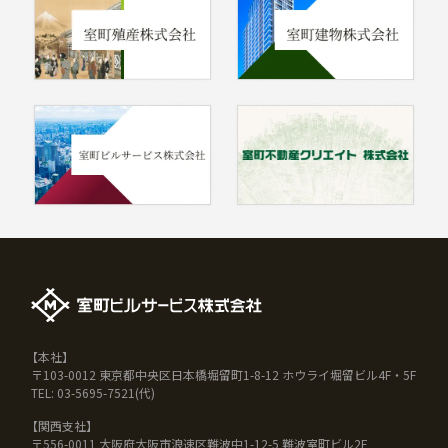
【本社】
〒103-0012 東京都中央区日本橋堀留町1-8-12 ホウライ堀留ビル4F・5F
TEL: 03-5695-7521(代)
【関西支社】
〒556-0011 大阪府大阪市浪速区難波中1-12-5 難波室町ビル2F