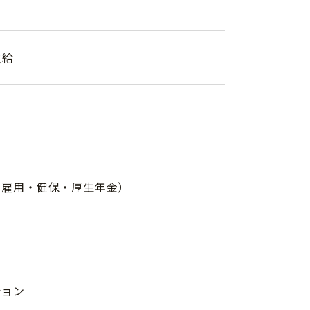
支給
・雇用・健保・厚生年金）
)
ション